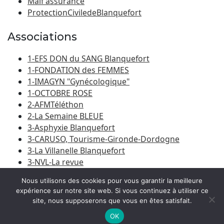
Maif assurance
ProtectionCiviledeBlanquefort
Associations
1-EFS DON du SANG Blanquefort
1-FONDATION des FEMMES
1-IMAGYN "Gynécologique"
1-OCTOBRE ROSE
2-AFMTéléthon
2-La Semaine BLEUE
3-Asphyxie Blanquefort
3-CARUSO, Tourisme-Gironde-Dordogne
3-La Villanelle Blanquefort
3-NVL-La revue
3-Porte du Médoc
Nous utilisons des cookies pour vous garantir la meilleure
expérience sur notre site web. Si vous continuez à utiliser ce
site, nous supposerons que vous en êtes satisfait.
© 2026
Amicale Laïque Blanquefort-Caychac
|
Bootstrap
WordPress Theme
OK