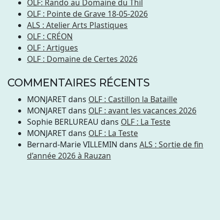
OLF: Rando au Domaine du Thil
OLF : Pointe de Grave 18-05-2026
ALS : Atelier Arts Plastiques
OLF : CRÉON
OLF : Artigues
OLF : Domaine de Certes 2026
COMMENTAIRES RÉCENTS
MONJARET
dans
OLF : Castillon la Bataille
MONJARET
dans
OLF : avant les vacances 2026
Sophie BERLUREAU
dans
OLF : La Teste
MONJARET
dans
OLF : La Teste
Bernard-Marie VILLEMIN
dans
ALS : Sortie de fin
d’année 2026 à Rauzan