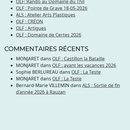
OLF: Rando au Domaine du Thil
OLF : Pointe de Grave 18-05-2026
ALS : Atelier Arts Plastiques
OLF : CRÉON
OLF : Artigues
OLF : Domaine de Certes 2026
COMMENTAIRES RÉCENTS
MONJARET
dans
OLF : Castillon la Bataille
MONJARET
dans
OLF : avant les vacances 2026
Sophie BERLUREAU
dans
OLF : La Teste
MONJARET
dans
OLF : La Teste
Bernard-Marie VILLEMIN
dans
ALS : Sortie de fin
d’année 2026 à Rauzan