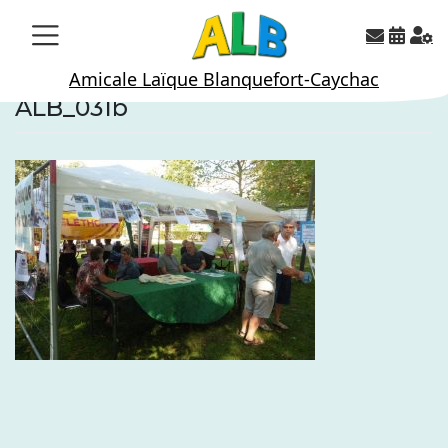
Skip
to
content
Amicale Laïque Blanquefort-Caychac
ALB_031b