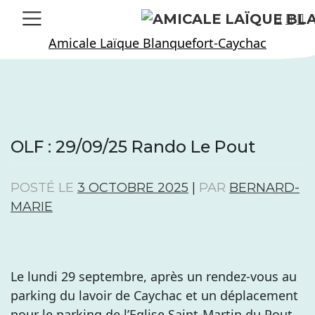
Skip
to
Amicale Laïque Blanquefort-Caychac
content
OLF : 29/09/25 Rando Le Pout
POSTÉ LE
3 OCTOBRE 2025
|
PAR
BERNARD-
MARIE
Le lundi 29 septembre, après un rendez-vous au
parking du lavoir de Caychac et un déplacement
pour le parking de l’Eglise Saint-Martin du Pout,