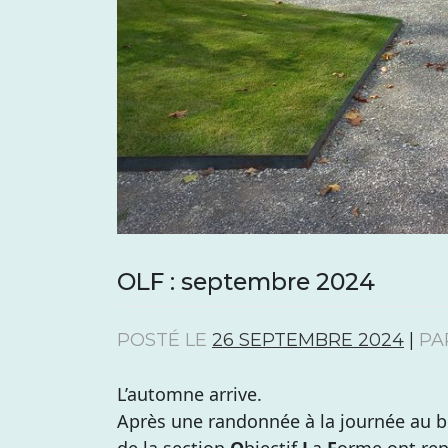
OLF : septembre 2024
POSTÉ LE
26 SEPTEMBRE 2024
|
PA
L’automne arrive.
Après une randonnée à la journée au b
de la section
O
bjectif
L
a
F
orme ont repr