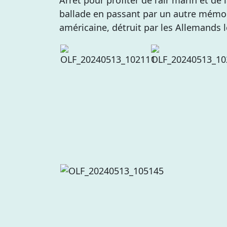
Arrêt pour profiter de l’air marin et d
ballade en passant par un autre mémori
américaine, détruit par les Allemands l