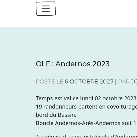
Skip
to
content
OLF : Andernos 2023
POSTÉ LE
6 OCTOBRE 2023
|
PAR
J
Temps estival ce lundi 02 octobre 2023
19 randonneurs partent en covoiturage
bord du Bassin.
Boucle Andernos-Arès-Andernos soit 
Au départ du port ostréicole d’Anderno