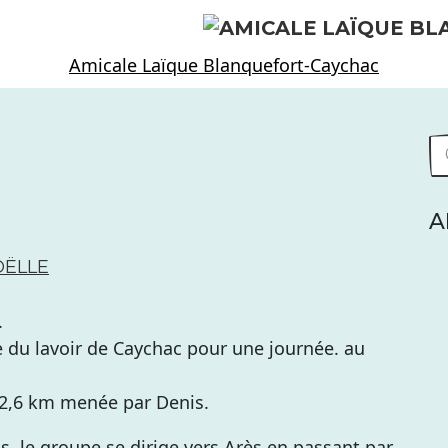
Amicale Laïque Blanquefort-Caychac
A
OËLLE
.
 du lavoir de Caychac pour une journée. au
12,6 km menée par Denis.
s, le groupe se dirige vers Arès en passant par