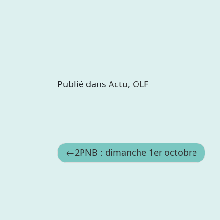
Publié dans
Actu
,
OLF
Navigation
2PNB : dimanche 1er octobre
de
l’article