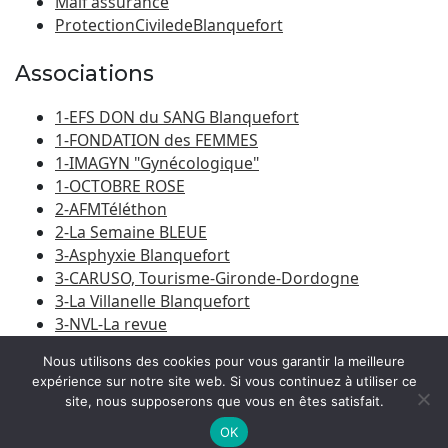
Maif assurance
ProtectionCiviledeBlanquefort
Associations
1-EFS DON du SANG Blanquefort
1-FONDATION des FEMMES
1-IMAGYN "Gynécologique"
1-OCTOBRE ROSE
2-AFMTéléthon
2-La Semaine BLEUE
3-Asphyxie Blanquefort
3-CARUSO, Tourisme-Gironde-Dordogne
3-La Villanelle Blanquefort
3-NVL-La revue
3-Porte du Médoc
Nous utilisons des cookies pour vous garantir la meilleure
expérience sur notre site web. Si vous continuez à utiliser ce
site, nous supposerons que vous en êtes satisfait.
© 2026
Amicale Laïque Blanquefort-Caychac
|
Bootstrap
WordPress Theme
OK