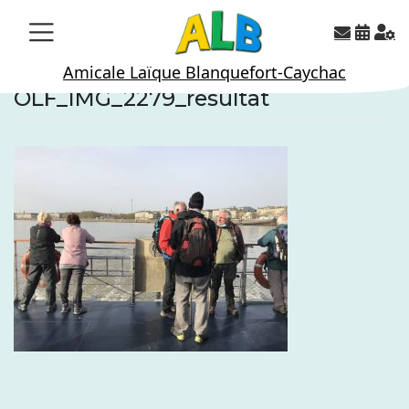
Skip
to
content
Amicale Laïque Blanquefort-Caychac
OLF_IMG_2279_resultat