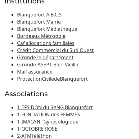
Institutions
Blanquefort A.B.C.S
Blanquefort Mairie
Blanquefort Médiathèque
Bordeaux Métropole
Caf allocations familiales
Crédit Commercial du Sud Ouest
Gironde le département
Gironde-ASEPT-Bien Vieillir
Maif assurance
ProtectionCiviledeBlanquefort
Associations
1-EFS DON du SANG Blanquefort
1-FONDATION des FEMMES
1-IMAGYN "Gynécologique"
1-OCTOBRE ROSE
2-AFMTéléthon