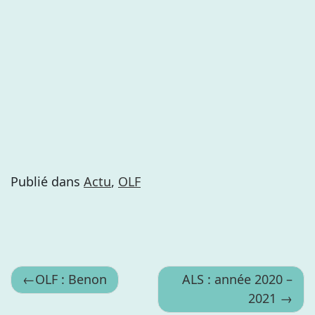
Publié dans
Actu
,
OLF
Navigation
OLF : Benon
ALS : année 2020 –
2021
de