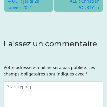
Navigation
OLF : jeudi 28
ALB : Christian
janvier 2021
POURTY
de
l’article
Laissez un commentaire
Votre adresse e-mail ne sera pas publiée.
Les
champs obligatoires sont indiqués avec
*