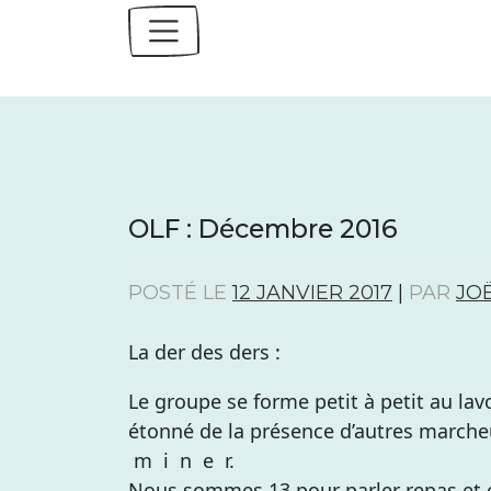
Skip
to
content
OLF : Décembre 2016
POSTÉ LE
12 JANVIER 2017
|
PAR
JO
La der des ders :
Le groupe se forme petit à petit au lav
étonné de la présence d’autres marcheu
m i n e r.
Nous sommes 13 pour parler repas et 