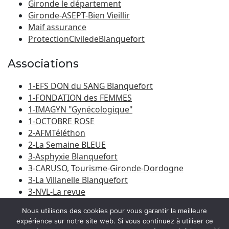
Gironde le département
Gironde-ASEPT-Bien Vieillir
Maif assurance
ProtectionCiviledeBlanquefort
Associations
1-EFS DON du SANG Blanquefort
1-FONDATION des FEMMES
1-IMAGYN "Gynécologique"
1-OCTOBRE ROSE
2-AFMTéléthon
2-La Semaine BLEUE
3-Asphyxie Blanquefort
3-CARUSO, Tourisme-Gironde-Dordogne
3-La Villanelle Blanquefort
3-NVL-La revue
3-Porte du Médoc
Nous utilisons des cookies pour vous garantir la meilleure
expérience sur notre site web. Si vous continuez à utiliser ce