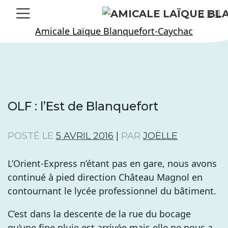
Skip
to
Amicale Laïque Blanquefort-Caychac
content
OLF : l’Est de Blanquefort
POSTÉ LE
5 AVRIL 2016
|
PAR
JOËLLE
L’Orient-Express n’étant pas en gare, nous avons
continué à pied direction Château Magnol en
contournant le lycée professionnel du bâtiment.
C’est dans la descente de la rue du bocage
qu’une fine pluie est arrivée mais elle ne nous a