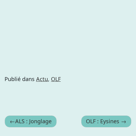
Publié dans
Actu
,
OLF
Navigation
ALS : Jonglage
OLF : Eysines
de